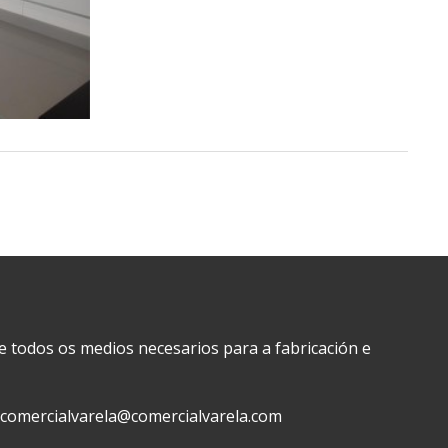
e todos os medios necesarios para a fabricación e
comercialvarela@comercialvarela.com