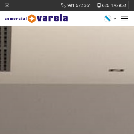
981 672 361
626 476 853