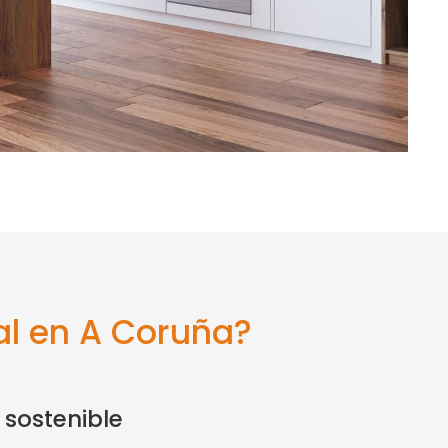
al en A Coruña?
sostenible